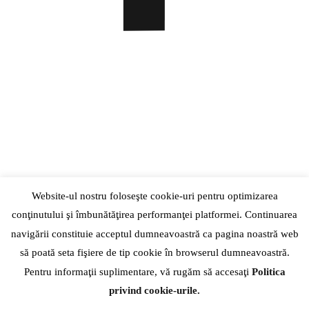
Website-ul nostru foloseşte cookie-uri pentru optimizarea
conţinutului şi îmbunătăţirea performanţei platformei. Continuarea
navigării constituie acceptul dumneavoastră ca pagina noastră web
să poată seta fişiere de tip cookie în browserul dumneavoastră.
Pentru informaţii suplimentare, vă rugăm să accesaţi
Politica
privind cookie-urile.
+40742556192
| |
Str. Hatmanul Arbore, Nr. 15-