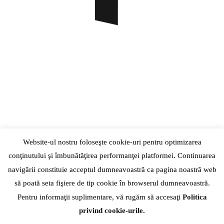
Website-ul nostru foloseşte cookie-uri pentru optimizarea
conţinutului şi îmbunătăţirea performanţei platformei. Continuarea
navigării constituie acceptul dumneavoastră ca pagina noastră web
să poată seta fişiere de tip cookie în browserul dumneavoastră.
Pentru informaţii suplimentare, vă rugăm să accesaţi
Politica
privind cookie-urile.
+40742556192
| |
Str. Hatmanul Arbore, Nr. 15-