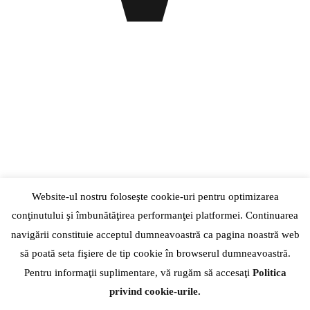
Website-ul nostru foloseşte cookie-uri pentru optimizarea
conţinutului şi îmbunătăţirea performanţei platformei. Continuarea
navigării constituie acceptul dumneavoastră ca pagina noastră web
să poată seta fişiere de tip cookie în browserul dumneavoastră.
Pentru informaţii suplimentare, vă rugăm să accesaţi
Politica
privind cookie-urile.
+40742556192
| |
Str. Hatmanul Arbore, Nr. 15-