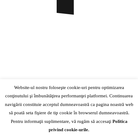
Website-ul nostru foloseşte cookie-uri pentru optimizarea
conţinutului şi îmbunătăţirea performanţei platformei. Continuarea
navigării constituie acceptul dumneavoastră ca pagina noastră web
să poată seta fişiere de tip cookie în browserul dumneavoastră.
Pentru informaţii suplimentare, vă rugăm să accesaţi
Politica
privind cookie-urile.
+40742556192
| |
Str. Hatmanul Arbore, Nr. 15-