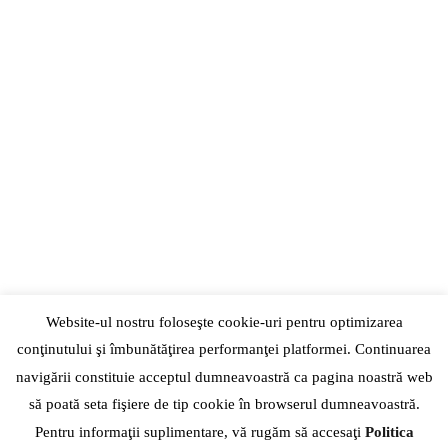
Locație:
Brașov, România
Suprafața:
208 mp
Anul realizării:
nefinalizat (imagini 3D)
Website-ul nostru foloseşte cookie-uri pentru optimizarea
conţinutului şi îmbunătăţirea performanţei platformei. Continuarea
navigării constituie acceptul dumneavoastră ca pagina noastră web
să poată seta fişiere de tip cookie în browserul dumneavoastră.
Pentru informaţii suplimentare, vă rugăm să accesaţi
Politica