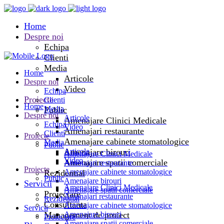
Home
Despre noi
Echipa
Clienti
Media
Home
Articole
Despre noi
Video
Echipa
Proiecte
Clienti
Home
Media
Public
Despre noi
Articole
Amenajare Clinici Medicale
Echipa
Video
Amenajari restaurante
Clienti
Proiecte
Amenajare cabinete stomatologice
Media
Public
Amenajare birouri
Articole
Amenajare Clinici Medicale
Video
Amenajare spatii comerciale
Amenajari restaurante
Proiecte
Amenajare cabinete stomatologice
Rezidential
Public
Amenajare birouri
Servicii
Amenajare Clinici Medicale
Amenajare spatii comerciale
Proiectare
Amenajari restaurante
Rezidential
Consultanta
Amenajare cabinete stomatologice
Servicii
Management de proiect
Amenajare birouri
Proiectare
Amenajare spatii comerciale