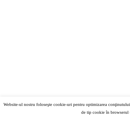
Număr de telefon
Mesajul tău
Website-ul nostru foloseşte cookie-uri pentru optimizarea conţinutului
de tip cookie în browserul
+40742556