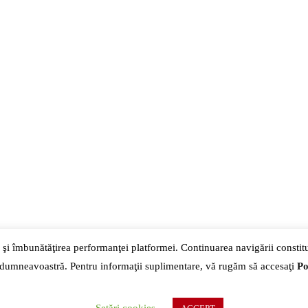
*
 şi îmbunătăţirea performanţei platformei. Continuarea navigării consti
 dumneavoastră. Pentru informaţii suplimentare, vă rugăm să accesaţi
Po
192
| |
Str. Hatmanul Arbore, Nr. 15-19, Sector 1, București
| |
office@fo