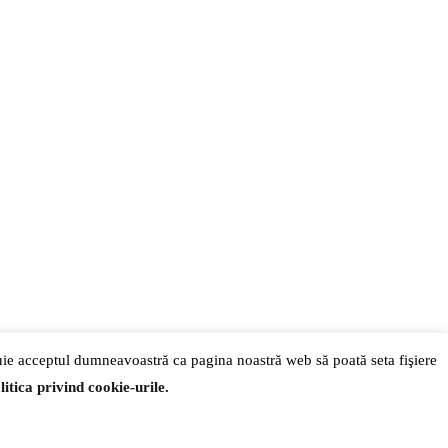
tuie acceptul dumneavoastră ca pagina noastră web să poată seta fişiere
litica privind cookie-urile.
urdesign.ro